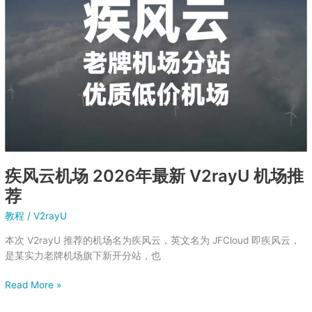
机
场
2026
年
最
新
V2rayU
机
场
推
荐
疾风云机场 2026年最新 V2rayU 机场推
荐
教程
/
V2rayU
本次 V2rayU 推荐的机场名为疾风云，英文名为 JFCloud 即疾风云，
是某实力老牌机场旗下新开分站，也
Read More »