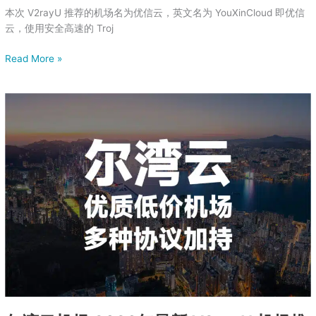
本次 V2rayU 推荐的机场名为优信云，英文名为 YouXinCloud 即优信
云，使用安全高速的 Troj
Read More »
尔
湾
云
机
场
2026
年
最
新
V2rayU
机
场
推
荐