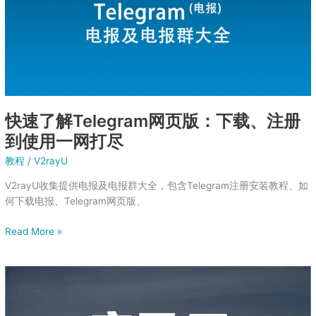
版：
下
载、
注
册
到
使
快速了解Telegram网页版：下载、注册
用
一
到使用一网打尽
网
教程
/
V2rayU
打
尽
V2rayU收集提供电报及电报群大全，包含Telegram注册安装教程、如
何下载电报、Telegram网页版、
Read More »
疾
风
云