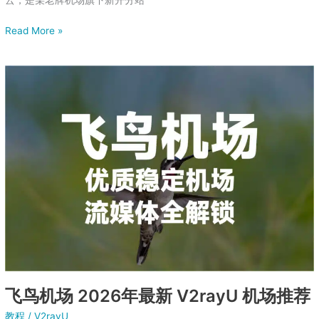
云，是某老牌机场旗下新开分站
Read More »
飞
鸟
机
场
2026
年
最
新
V2rayU
机
场
推
荐
飞鸟机场 2026年最新 V2rayU 机场推荐
教程
/
V2rayU