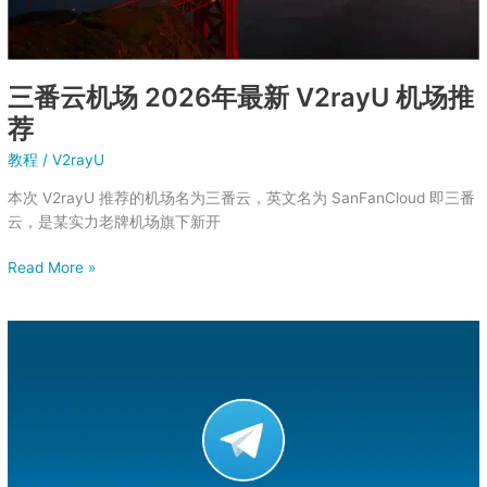
场
推
荐
三番云机场 2026年最新 V2rayU 机场推
荐
教程
/
V2rayU
本次 V2rayU 推荐的机场名为三番云，英文名为 SanFanCloud 即三番
云，是某实力老牌机场旗下新开
Read More »
快
速
了
解
Telegram
网
页