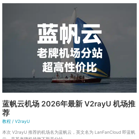
蓝
帆
云
机
场
2026
年
最
新
V2rayU
机
场
推
荐
蓝帆云机场 2026年最新 V2rayU 机场推
荐
教程
/
V2rayU
本次 V2rayU 推荐的机场名为蓝帆云，英文名为 LanFanCloud 即蓝帆